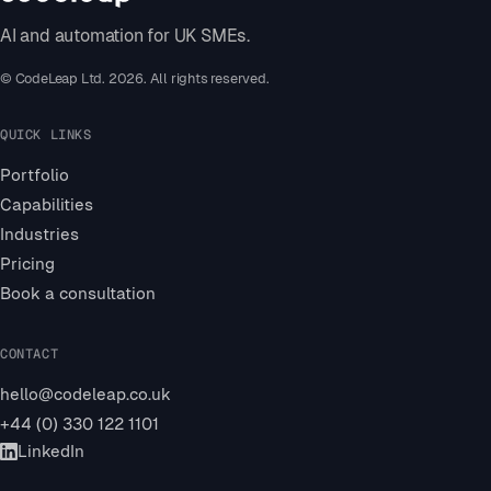
AI and automation for UK SMEs.
© CodeLeap Ltd. 2026. All rights reserved.
QUICK LINKS
Portfolio
Capabilities
Industries
Pricing
Book a consultation
+:*:·+++*:+:::·*+:·+++:****+·+:+:*+·::+:*:·+
CONTACT
*+++:+:::++++*+·+*:*++*++·:*·+:**:*+*:*·+:*·
*··*+*::+::::+++:+*:+*+·::·:+++:*+++·:*+*:::
hello@codeleap.co.uk
*+*+*+*++:++++:*:·+++·++·::::**:*++··*·::::*
*++·+:++**::·:*:*+·+++:+:**··+**++:::+*:*+:*
+44 (0) 330 122 1101
·*+:::+*::·*::*::*:+++:*+*+·**:+++:+**·*·++:
LinkedIn
*:*::*++++*+:+:+:*:*·+**·+**:*·**+:+::+·:+**
*+***:+:·**:**:+*+:+:+·++++:+:*:**:*:*+:+::+