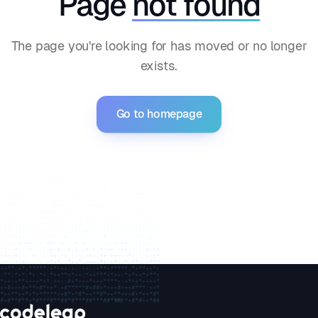
Page
not found
The page you're looking for has moved or no longer
exists.
...    . .   . .  ..  ..    . .  . . .. ..  . . 
 .    .     ·....  ..   .....   ..   .. ...  ..   . ..  ...      .. . .. .    . .. .     .. ... .    .      . .  ... .  ..  ..  ..    ·.  . .   .  ·.     .·. · .  ..   .   . .  ·.  . .. ..    . .   .  ... · . ..  . ..   .        ·.... .....  .... .  . .  ...  .... .  .  .    . ..      ... .  .   .  · ·.  ·    .. .  . .   .... . . .   ... .  .. .   .   .    ..  .· . . ..·.   .. ..  .. .    ·    .... .. .. . .  .  .. . ..      . .  ...  .. ...  .  ..  .   .  .  ...   .   ... ·..·.·..  · ..   ..  ...  .   . .   ..  · .. ...   .   ..  ..      .    . ..     .
   . . .....   ..   .   ·   ....  ...   .. ..  .  ... ·    ·.·.  . . .  . ··· . ·.. ..·.      . .. . . . .· ·· ·· · .     . .      .     . .·     ...· .  ... .    .... ·  ... .   . .. ...· .. .. ·    ...  ....  · ..·... . . ..... ·..    . .     ·... .    ·     . ·.. . ·  ·      . .·  . .   ....  . ·.. ·   ..  ...·  . ·   . .. · .   ·.. ...·   . . .·  . ·.  ·.. ..  · .  .. .. . ......  .. · .. ...     ...    .    .·  ... .. ..     ·  . · .... ....  ·  ..    . .   ..   . . . .      .... .    ..·.. . ·.. . .. .·  .....  ·    ·.   ·    · .  . .·.. ·   .     
.....  .·  .··.  ·· · . · ·.....·....  ..   .  ... . ·.· . ·  · ·   .  . · ·· . .·   ... ...  .  .  ......  .·..   .·... ·.... .·  · . .     ... .  .     ..  ·· ..  ·    . .··... .  ... ..· ...  .·.. ·   ... . · .·... .· ..   .. .  ·. .·.   . .   ·  . ...  .·.. ·..·  · ..· .· ... .  .   .  .   .·....  . ·..· ...· ..·.. ·.    .. .  .·  . .·  .  .....·.   ·...  .  . ·  ... ..  ·    .  ..      ...  .. ..·. . . . .·. . .. .  .  .
Go to homepage